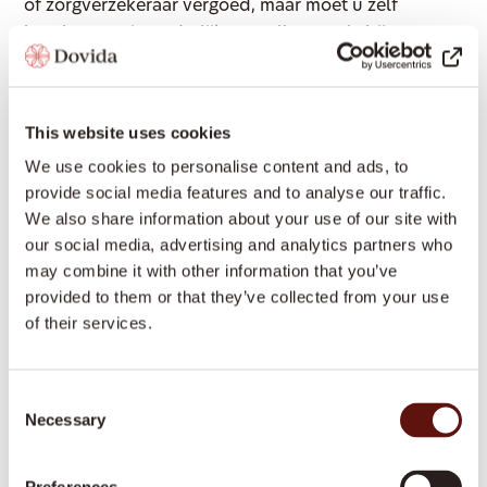
of zorgverzekeraar vergoed, maar moet u zelf
betalen. In uitzonderlijke gevallen, zoals bij
onverwachte ziekenhuisopname, kunnen wij
besluiten om af te zien van het in rekening brengen
van het verschuldigde bedrag, maar we zijn daar
This website uses cookies
niet toe verplicht.
We use cookies to personalise content and ads, to
provide social media features and to analyse our traffic.
3. Overige afspraken
We also share information about your use of our site with
our social media, advertising and analytics partners who
3.1 Welke tarieven hanteren wij?
may combine it with other information that you’ve
De actuele tarieven van onze dienstverlening, in
provided to them or that they’ve collected from your use
geval dat uw diensten betaald worden door de
of their services.
gemeente of andere instantie, zijn afhankelijk van de
gemeente waarin u woont, uw zorgverzekering en de
Consent
soort diensten die u afneemt. Indien u onze
Necessary
Selection
diensten zelf aan ons betaald dan ziet u onze
tarieven daarvoor in de overeenkomst die wij met u
sluiten of hebben gesloten.