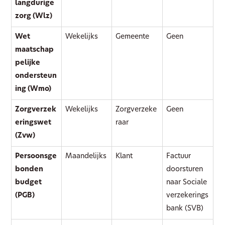
langdurige
zorg (Wlz)
Wet
Wekelijks
Gemeente
Geen
maatschap
pelijke
ondersteun
ing (Wmo)
Zorgverzek
Wekelijks
Zorgverzeke
Geen
eringswet
raar
(Zvw)
Persoonsge
Maandelijks
Klant
Factuur
bonden
doorsturen
budget
naar Sociale
(PGB)
verzekerings
bank (SVB)