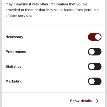
juiste financiering
may combine it with other information that you’ve
provided to them or that they’ve collected from your use
of their services.
Onze medewerkers ondersteunen bij het aanvragen
van een PGB via de Wmo of Wlz, gemeentelijke
ondersteuning of vergoeding via de zorgverzekering.
Consent
Necessary
Selection
Ook voor betaalbare particuliere zorg aan huis voor
ouderen biedt Dovida transparantie in tarieven. Wij
Preferences
kennen de weg in het zorglandschap en zorgen voor
een passende financiering.
Statistics
Meer weten over deze regelingen? Bekijk onze
pagina over
financiën en regelgeving
.
Marketing
Show details