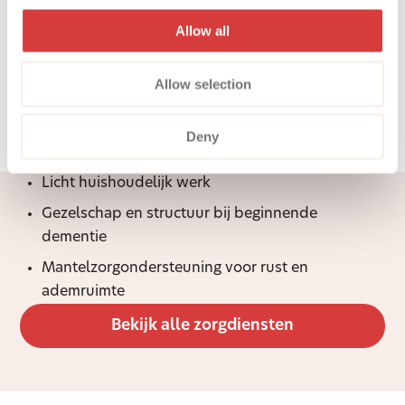
Vergoede thuishulp:
Allow all
wat valt daaronder?
Allow selection
Onder vergoede zorg aan huis vallen bijvoorbeeld:
Persoonlijke verzorging thuis, zoals hulp bij
Deny
opstaan en aankleden
Licht huishoudelijk werk
Gezelschap en structuur bij beginnende
dementie
Mantelzorgondersteuning voor rust en
ademruimte
Bekijk alle zorgdiensten