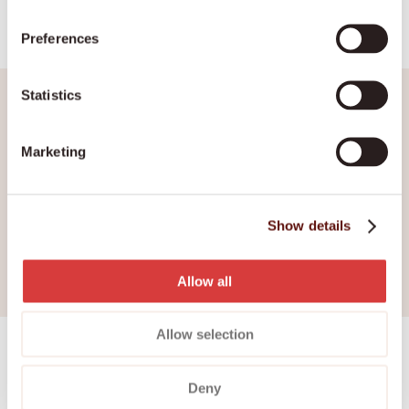
De exacte voorwaarden verschillen per regeling
(Wmo, Zvw, Wlz). In grote lijnen wordt gekeken naar:
Preferences
of je de zorg zelf kunt organiseren of iemand
hebt die dat kan
Statistics
of duidelijk is welke zorg nodig is
of het pgb veilig en doelmatig besteed kan
Marketing
worden
of de zorg past binnen de indicatie
Een zorgprofessional of gemeenteadviseur
Show details
bespreekt samen met jou of een pgb past bij jouw
situatie.
Allow all
Allow selection
Deny