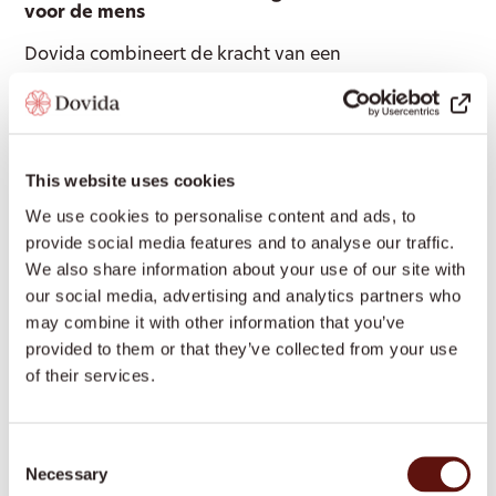
voor de mens
Dovida combineert de kracht van een
professionele organisatie met persoonlijke
betrokkenheid. We zorgen voor continuïteit,
vervanging waar nodig, en heldere afspraken
over wie waarvoor verantwoordelijk is. Geen
This website uses cookies
loze beloftes, maar ondersteuning die past bij
We use cookies to personalise content and ads, to
jouw leven en bij hoe jij zorg wilt organiseren.
provide social media features and to analyse our traffic.
We also share information about your use of our site with
our social media, advertising and analytics partners who
may combine it with other information that you’ve
provided to them or that they’ve collected from your use
of their services.
Welke voorwaarden
gelden voor een pgb?
Consent
Necessary
Selection