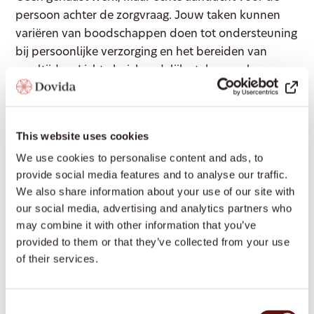
persoon achter de zorgvraag. Jouw taken kunnen
variëren van boodschappen doen tot ondersteuning
bij persoonlijke verzorging en het bereiden van
maaltijden. Lichte huishoudelijke taken zoals
stofzuigen of een wasje draaien, horen ook bij je
taken. Wat je precies gaat doen, stemmen we af op
de behoeften van de klant.
This website uses cookies
We use cookies to personalise content and ads, to
Jouw voordelen bij Dovida
provide social media features and to analyse our traffic.
We also share information about your use of our site with
Werk met vaste klanten die écht bij jou passen.
our social media, advertising and analytics partners who
8% vakantiegeld en een eindejaar bonus van
may combine it with other information that you’ve
8,33%.
provided to them or that they’ve collected from your use
of their services.
Salaris gebaseerd op FWG25 Cao VVT.
Klanten (en familie) die ook zelf de regie nemen
om zo lang mogelijk thuis te kunnen blijven
Consent