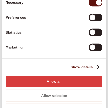
wonen.
Necessary
Selection
Fijne collega’s en leuke caregiver bijeenkomsten.
Word onderdeel van een leuke, jonge en open
Preferences
organisatie.
Er wordt naar je geluisterd, jouw mening telt.
Statistics
Altijd support: 24/7 hulp van je collega’s in het
supportteam.
Marketing
We investeren in jou! Met trainingen die erg zinvol
zijn voor jou als caregiver.
Een rooster met flexibele werktijden en
Show details
weekenddiensten
Allow all
Wat ons bijzonder maakt
Allow selection
De klant bepaalt wanneer je komt, zonder
gehaaste zorgroutes. Je komt op de afgesproken