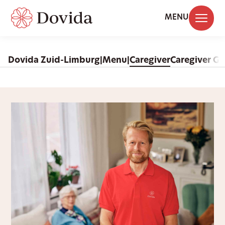
MENU
Dovida Zuid-Limburg
|Menu|
Caregiver
Caregiver G