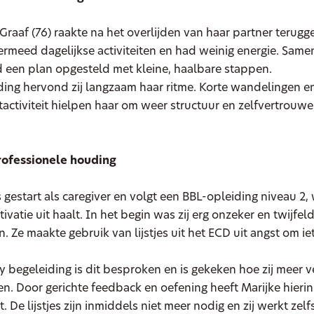
aaf (76) raakte na het overlijden van haar partner terugg
ermeed dagelijkse activiteiten en had weinig energie. Same
 een plan opgesteld met kleine, haalbare stappen.
ding hervond zij langzaam haar ritme. Korte wandelingen 
activiteit hielpen haar om weer structuur en zelfvertrouwe
rofessionele houding
s gestart als caregiver en volgt een BBL-opleiding niveau 2, 
ivatie uit haalt. In het begin was zij erg onzeker en twijfel
. Ze maakte gebruik van lijstjes uit het ECD uit angst om iet
 begeleiding is dit besproken en is gekeken hoe zij meer 
 Door gerichte feedback en oefening heeft Marijke hierin
 De lijstjes zijn inmiddels niet meer nodig en zij werkt zelf