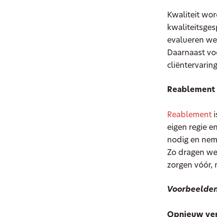
Kwaliteit wo
kwaliteitsges
evalueren we
Daarnaast vo
cliëntervarin
Reablement 
Reablement
i
eigen regie 
nodig en neme
Zo dragen we 
zorgen vóór, 
Voorbeelden 
Opnieuw ver