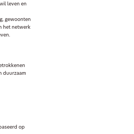
wil leven en
ing, gewoonten
n het netwerk
even.
betrokkenen
 en duurzaam
ebaseerd op