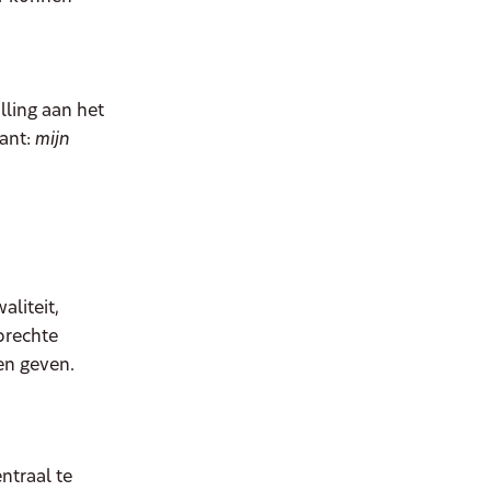
lling aan het
lant:
mijn
,
liteit,
prechte
en geven.
ntraal te