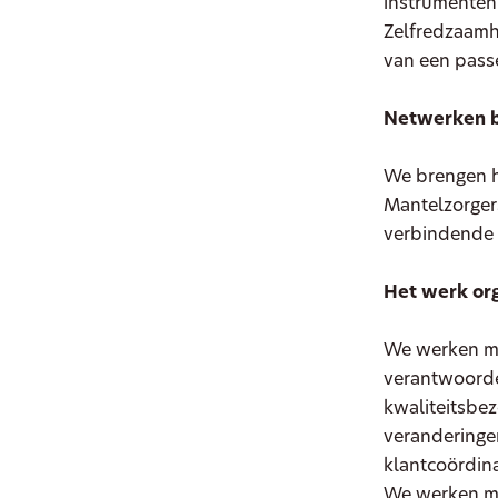
instrumenten
Zelfredzaamh
van een pass
Netwerken b
We brengen he
Mantelzorgers
verbindende 
Het werk or
We werken me
verantwoordel
kwaliteitsbez
veranderinge
klantcoördina
We werken 