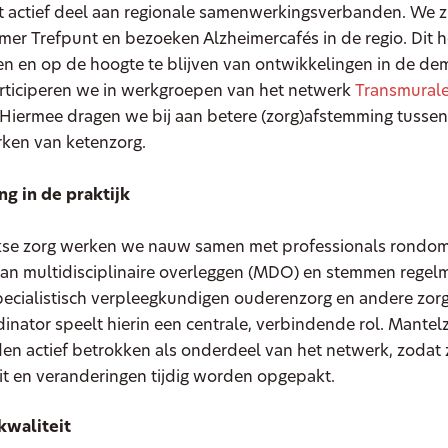
 actief deel aan regionale samenwerkingsverbanden. We z
imer Trefpunt en bezoeken Alzheimercafés in de regio. Dit 
en en op de hoogte te blijven van ontwikkelingen in de de
rticiperen we in werkgroepen van het netwerk
Transmurale
 Hiermee dragen we bij aan betere (zorg)afstemming tussen
rken van ketenzorg.
g in de praktijk
jkse zorg werken we nauw samen met professionals rondom
an multidisciplinaire overleggen (MDO) en stemmen regelm
pecialistisch verpleegkundigen ouderenzorg en andere zorg
inator speelt hierin een centrale, verbindende rol. Mantel
en actief betrokken als onderdeel van het netwerk, zodat
it en veranderingen tijdig worden opgepakt.
kwaliteit