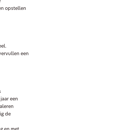
e
en opstellen
el.
vervullen een
s
jaar een
naleren
ig de
ng en met