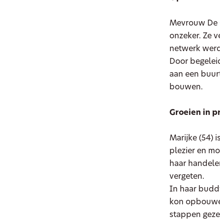
Mevrouw De Gr
onzeker. Ze v
netwerk werd
Door begelei
aan een buurt
bouwen.
Groeien in p
Marijke (54) i
plezier en mot
haar handelen
vergeten.
In haar buddy
kon opbouwen.
stappen gezet.