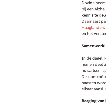
Dovida neemt
bij een Alzhe
kennis te del
Daarnaast pa
Haaglanden
.
en het verste
Samenwerkin
In de dageli
nemen deel a
huisartsen, s
De klantcoörd
naasten word
elkaar aanslu
Borging van 