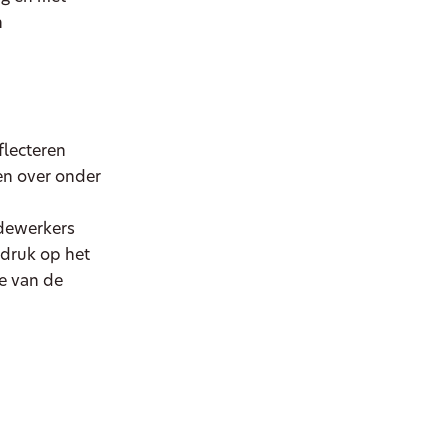
n
flecteren
en over onder
dewerkers
adruk op het
ie van de