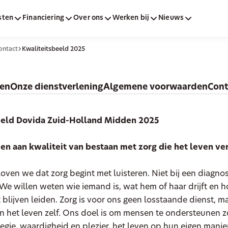
sten
Financiering
Over ons
Werken bij
Nieuws
ontact
Kwaliteitsbeeld 2025
den
Onze dienstverlening
Algemene voorwaarden
Cont
eeld Dovida Zuid-Holland Midden 2025
 aan kwaliteit van bestaan met zorg die het leven ve
loven we dat zorg begint met luisteren. Niet bij een diagnos
We willen weten wie iemand is, wat hem of haar drijft en 
t blijven leiden. Zorg is voor ons geen losstaande dienst, m
 het leven zelf. Ons doel is om mensen te ondersteunen zo
gie, waardigheid en plezier, het leven op hun eigen mani