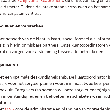
 zoals de
Schijf van 5
,
Reablement
, de Cirkel van Zorg en d
eidsmeter. Tijdens de intake staan vertrouwen en het sam
end zorgplan centraal.
ouwen en versterken
t netwerk van de klant in kaart, zowel formeel als informe
 zijn hierin onmisbare partners. Onze klantcoördinatoren 
rol en zorgen voor afstemming tussen alle betrokkenen.
ganiseren
t een optimale deskundigheidsmix. De klantcoördinator i
ijk voor het zorgleefplan en voert minimaal twee keer per 
oek uit. Caregivers (zo noemen wij onze zorgverleners) sig
n in omstandigheden en behoeften en schakelen waar nod
tor in.
met
ONS
voor de administratie en planning van zorgverleni