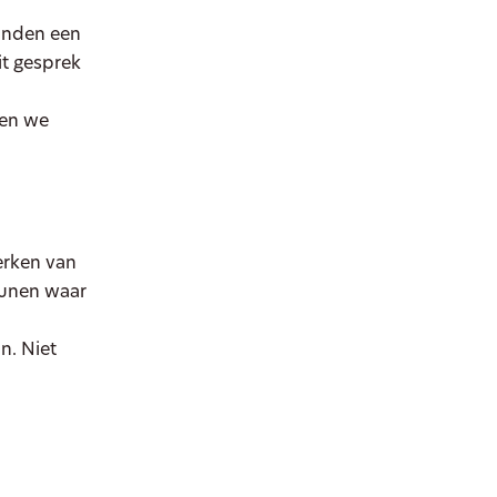
aanden een
it gesprek
ken we
erken van
eunen waar
n. Niet