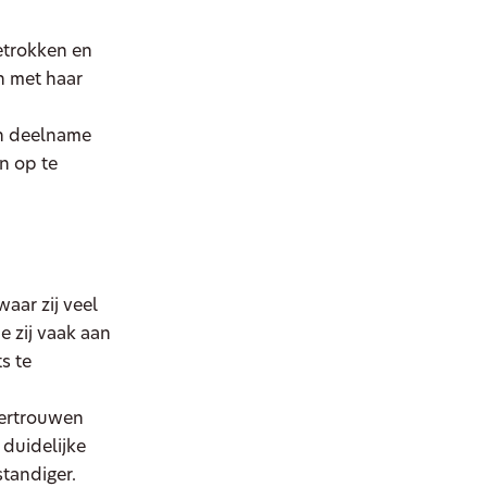
etrokken en
n met haar
en deelname
n op te
waar zij veel
de zij vaak aan
s te
vertrouwen
 duidelijke
standiger.