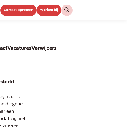
Contact opnemen
Werken bij
act
Vacatures
Verwijzers
rsterkt
e, maar bij
hoe diegene
aar een
dat zij, met
er kunnen