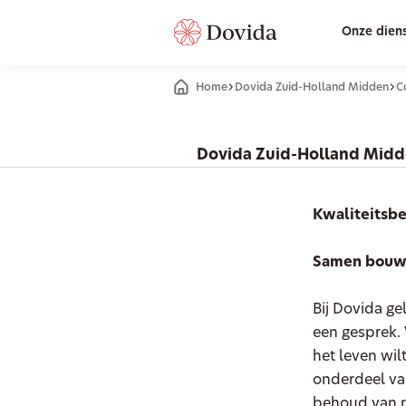
Onze dien
Home
Dovida Zuid-Holland Midden
C
Dovida Zuid-Holland Mid
Kwaliteitsb
Samen bouwen
Bij Dovida ge
een gesprek. 
het leven wil
onderdeel van
behoud van re