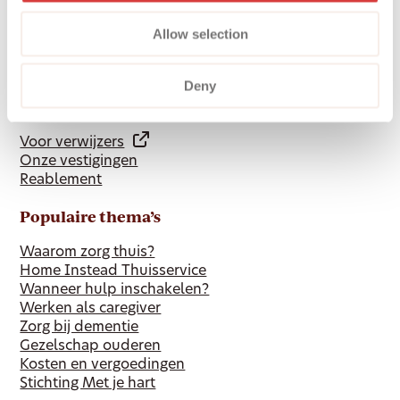
Onze diensten
Werken bij Dovida
Allow selection
Nieuws & inspiratie
Ervaringen
Deny
Meer informatie
Voor verwijzers
Onze vestigingen
Reablement
Populaire thema’s
Waarom zorg thuis?
Home Instead Thuisservice
Wanneer hulp inschakelen?
Werken als caregiver
Zorg bij dementie
Gezelschap ouderen
Kosten en vergoedingen
Stichting Met je hart