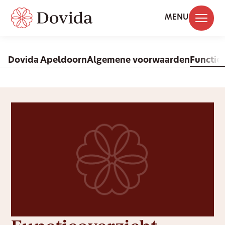
MENU
Dovida Apeldoorn
Algemene voorwaarden
Functie