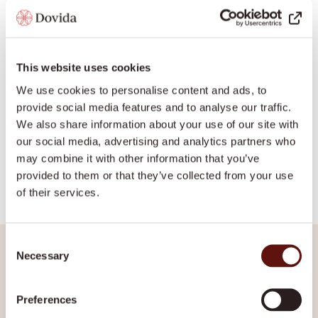
This website uses cookies
We use cookies to personalise content and ads, to
provide social media features and to analyse our traffic.
Hoe start je met
We also share information about your use of our site with
particuliere
our social media, advertising and analytics partners who
may combine it with other information that you’ve
ouderenzorg zonder
provided to them or that they’ve collected from your use
ruis
of their services.
?
Veel gezinnen zoeken vooral eenvoud. Geen
Consent
ingewikkelde taal, wel een plan dat klopt. Deze
Necessary
Selection
stappen helpen om scherp te krijgen wat je nodig
hebt.
Beschrijf wat er op een gewone dag misloopt of
Preferences
zwaar wordt