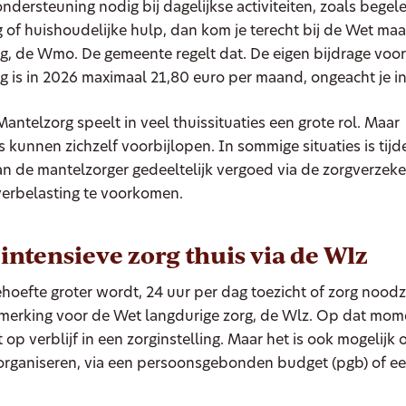
ndersteuning nodig bij dagelijkse activiteiten, zoals begele
of huishoudelijke hulp, dan kom je terecht bij de Wet ma
g, de Wmo. De gemeente regelt dat. De eigen bijdrage vo
g is in 2026 maximaal 21,80 euro per maand, ongeacht je 
antelzorg speelt in veel thuissituaties een grote rol. Maar
 kunnen zichzelf voorbijlopen. In sommige situaties is tijde
n de mantelzorger gedeeltelijk vergoed via de zorgverzeke
erbelasting te voorkomen.
 intensieve zorg thuis via de Wlz
hoefte groter wordt, 24 uur per dag toezicht of zorg noodza
nmerking voor de Wet langdurige zorg, de Wlz. Op dat mome
t op verblijf in een zorginstelling. Maar het is ook mogelijk
e organiseren, via een persoonsgebonden budget (pgb) of e