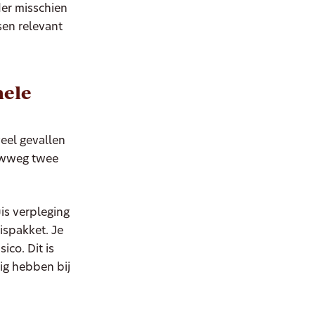
der misschien
sen relevant
nele
veel gevallen
ruwweg twee
uis verpleging
ispakket. Je
ico. Dit is
ig hebben bij