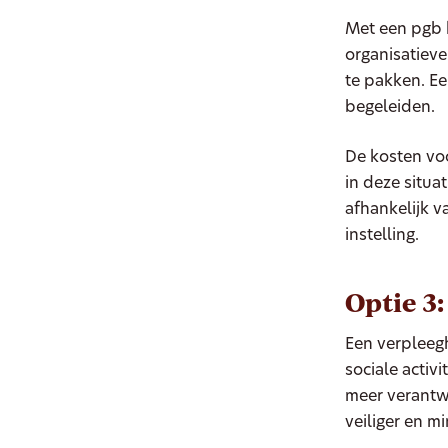
Met een pgb k
organisatiev
te pakken. Ee
begeleiden.
De kosten vo
in deze situa
afhankelijk v
instelling.
Optie 3:
Een verpleeg
sociale activi
meer verantwo
veiliger en m