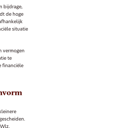
n bijdrage,
ldt de hoge
afhankelijk
iële situatie
en vermogen
tie te
 financiële
onvorm
kleinere
gescheiden.
 Wlz.