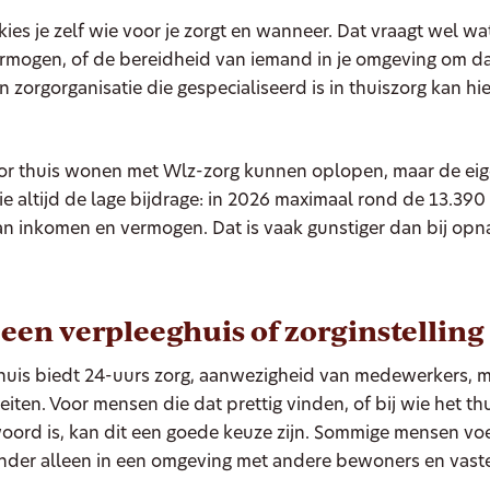
ies je zelf wie voor je zorgt en wanneer. Dat vraagt wel wa
ermogen, of de bereidheid van iemand in je omgeving om d
n zorgorganisatie die gespecialiseerd is in thuiszorg kan hie
or thuis wonen met Wlz-zorg kunnen oplopen, maar de eige
tie altijd de lage bijdrage: in 2026 maximaal rond de 13.390 
an inkomen en vermogen. Dat is vaak gunstiger dan bij opn
 een verpleeghuis of zorginstelling
huis biedt 24-uurs zorg, aanwezigheid van medewerkers, m
teiten. Voor mensen die dat prettig vinden, of bij wie het thu
ord is, kan dit een goede keuze zijn. Sommige mensen voel
inder alleen in een omgeving met andere bewoners en vaste