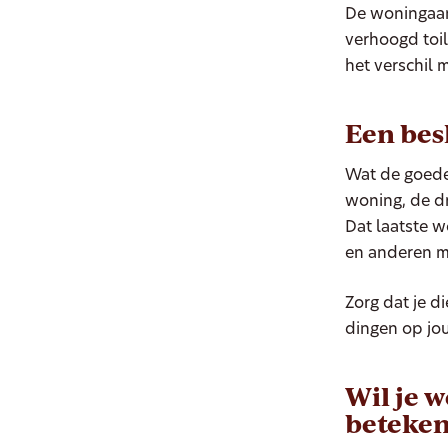
De woningaan
verhoogd toil
het verschil 
Een besl
Wat de goede 
woning, de dr
Dat laatste w
en anderen 
Zorg dat je d
dingen op jou
Wil je w
beteke