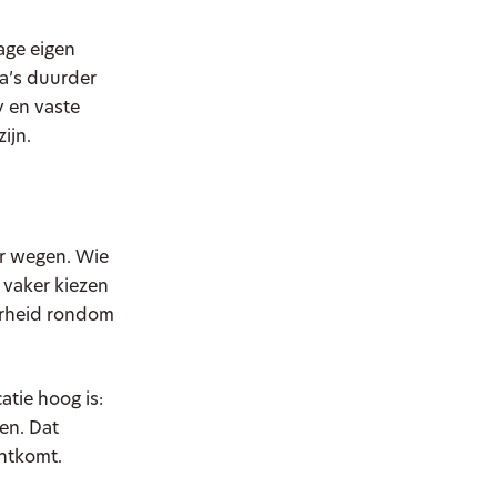
age eigen
la’s duurder
y en vaste
ijn.
ar wegen. Wie
 vaker kiezen
kerheid rondom
tie hoog is:
en. Dat
chtkomt.