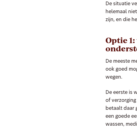
De situatie v
helemaal niet
zijn, en die 
Optie 1
onders
De meeste men
ook goed moge
wegen.
De eerste is 
of verzorging
betaalt daar g
een goede ee
wassen, medi