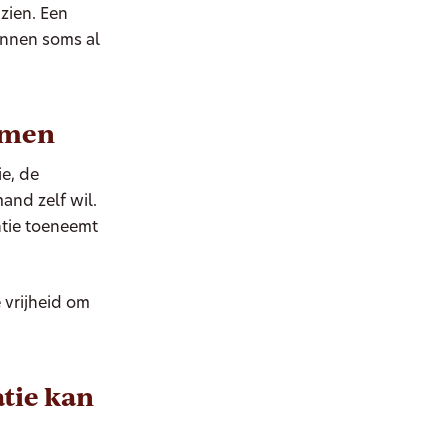
zien. Een
unnen soms al
nemen
ie, de
and zelf wil.
ntie toeneemt
e vrijheid om
atie kan