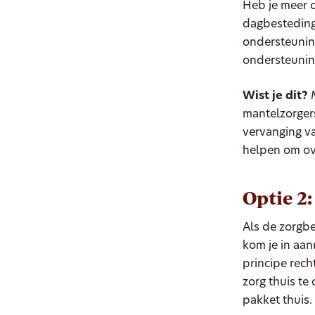
Heb je meer o
dagbesteding 
ondersteunin
ondersteunin
Wist je dit?
M
mantelzorgers
vervanging va
helpen om ov
Optie 2:
Als de zorgbe
kom je in aa
principe rech
zorg thuis t
pakket thuis.