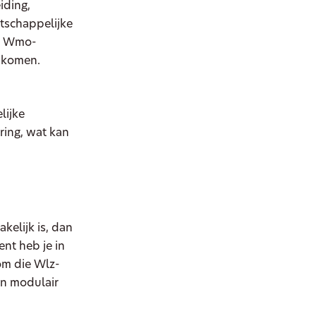
iding,
atschappelijke
or Wmo-
inkomen.
lijke
ring, wat kan
kelijk is, dan
nt heb je in
 om die Wlz-
en modulair