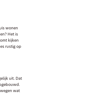
huis wonen
ken? Het is
komt kijken
es rustig op
lijk uit. Dat
n opgebouwd.
te wegen wat