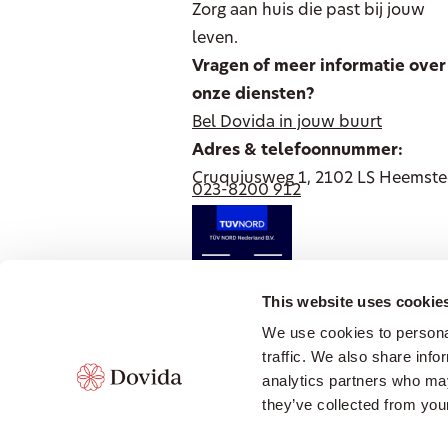
Zorg aan huis die past bij jouw
leven.
Vragen of meer informatie over
onze diensten?
Bel Dovida in jouw buurt
Adres & telefoonnummer:
Cruquiusweg 1, 2102 LS Heemst
023-8200 912
This website uses cookie
Blijf verbonden met Dovida en
We use cookies to personal
volg ons op social media
traffic. We also share info
analytics partners who may
they’ve collected from your