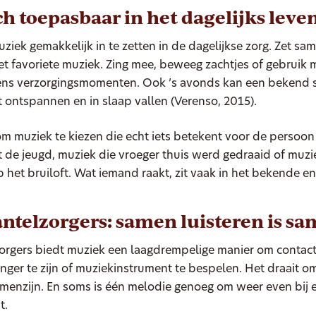
ch toepasbaar in het dagelijks leve
uziek gemakkelijk in te zetten in de dagelijkse zorg. Zet sa
et favoriete muziek. Zing mee, beweeg zachtjes of gebruik 
dens verzorgingsmomenten. Ook ’s avonds kan een bekend s
t ontspannen en in slaap vallen (Verenso, 2015).
 om muziek te kiezen die echt iets betekent voor de persoon
it de jeugd, muziek die vroeger thuis werd gedraaid of muzi
p het bruiloft. Wat iemand raakt, zit vaak in het bekende en
ntelzorgers: samen luisteren is sa
orgers biedt muziek een laagdrempelige manier om contact
nger te zijn of muziekinstrument te bespelen. Het draait o
enzijn. En soms is één melodie genoeg om weer even bij elk
t.