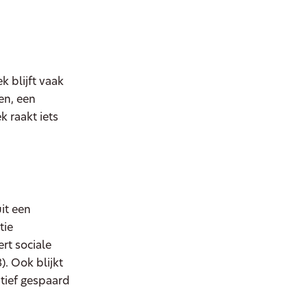
 blijft vaak
en, een
k raakt iets
it een
tie
rt sociale
). Ook blijkt
atief gespaard