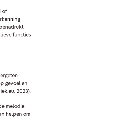
 of
erkenning
benadrukt
tieve functies
vergeten
op gevoel en
iek.eu, 2023).
de melodie
kan helpen om