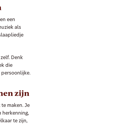
n
men een
muziek als
laapliedje
 zelf. Denk
ek die
 persoonlijke.
men zijn
 te maken. Je
m herkenning,
aar te zijn,