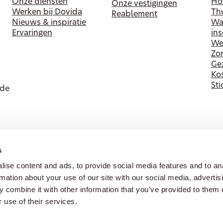
Onze diensten
Ho
Onze vestigingen
Werken bij Dovida
Thu
Reablement
Nieuws & inspiratie
Wa
Ervaringen
in
Wer
Zor
Ge
Ko
Sti
ede
s
ise content and ads, to provide social media features and to an
rmation about your use of our site with our social media, advertis
 combine it with other information that you’ve provided to them o
 use of their services.