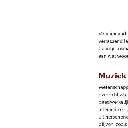
Voor iemand 
verrassend la
traantje losm
aan wat woor
Muziek 
Wetenschappel
overzichtsst
daadwerkelijk
interactie en
uit hersenond
blijven, zoal