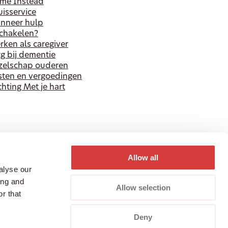
me Instead
isservice
nneer hulp
schakelen?
ken als caregiver
g bij dementie
zelschap ouderen
sten en vergoedingen
chting Met je hart
Allow all
alyse our
ing and
Allow selection
r that
Deny