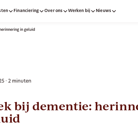
sten
Financiering
Over ons
Werken bij
Nieuws
erinnering in geluid
5 · 2 minuten
k bij dementie: herinn
luid