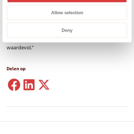
Werken bij Dovida
Allow selection
Voor Rosa is duidelijk waarom Dovida zo’n fijne
Deny
organisatie is: “Hier draait het om de mens en dat
voel je. En dat maakt het werken hier elke dag weer
waardevol.”
Delen op