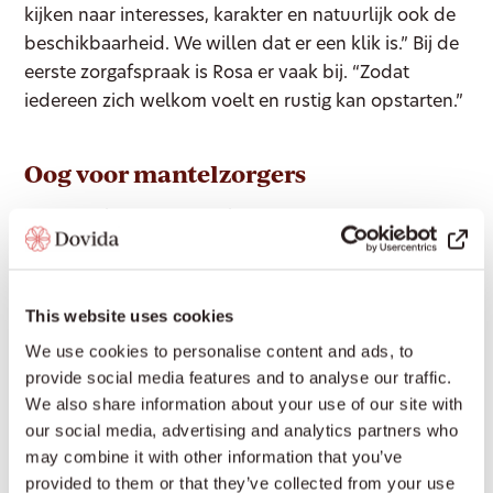
kijken naar interesses, karakter en natuurlijk ook de
beschikbaarheid. We willen dat er een klik is.” Bij de
eerste zorgafspraak is Rosa er vaak bij. “Zodat
iedereen zich welkom voelt en rustig kan opstarten.”
Oog voor mantelzorgers
Naast de klanten zijn ook de mantelzorgers
belangrijk. “We zien vaak dat zij overbelast zijn. Ze
willen graag zorgen voor hun naaste, maar het wordt
soms gewoon te veel. Dan zijn wij er om te helpen en
This website uses cookies
de zorg te delen.”
We use cookies to personalise content and ads, to
provide social media features and to analyse our traffic.
Een mooi voorbeeld vindt Rosa een oudere dame
We also share information about your use of our site with
met dementie. “Ze kreeg al medische thuiszorg, maar
our social media, advertising and analytics partners who
dat was niet genoeg. Wij zijn erbij gekomen om haar
may combine it with other information that you’ve
te begeleiden in het dagelijks leven. Ze zegt nu zelf
provided to them or that they’ve collected from your use