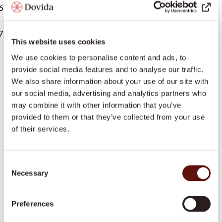
Je denkt mee over een efficiënte en stabiele
planning voor klanten én collega’s.
Je draait, indien van toepassing, mee in een
This website uses cookies
roulerende telefonische bereikbaarheidsdienst
We use cookies to personalise content and ads, to
buiten kantooruren.
Wie ben jij?
provide social media features and to analyse our traffic.
We also share information about your use of our site with
Je bent positief, dienstverlenend en houdt overzicht
our social media, advertising and analytics partners who
wanneer er veel tegelijk gebeurt. Je denkt in
may combine it with other information that you’ve
provided to them or that they’ve collected from your use
oplossingen, blijft rustig onder druk en weet op een
of their services.
prettige manier contact te houden met klanten,
mantelzorgers en caregivers.
Je voelt goed aan wat mensen nodig hebben en
Consent
weet tegelijkertijd duidelijk en professioneel te
Necessary
Selection
blijven. Je werkt zelfstandig, neemt initiatief en
denkt graag mee over hoe het beter kan.
Daarnaast vragen wij
Preferences