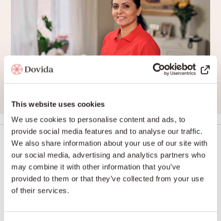
This website uses cookies
We use cookies to personalise content and ads, to
provide social media features and to analyse our traffic.
We also share information about your use of our site with
our social media, advertising and analytics partners who
may combine it with other information that you’ve
provided to them or that they’ve collected from your use
of their services.
Zorg aan huis die past bij jouw leven.
Vragen of meer informatie over onze diensten?
Bel Dovida in jouw buurt