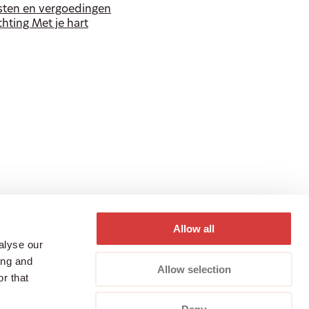
sten en vergoedingen
chting Met je hart
Allow all
alyse our
ing and
g
Cookiebeleid
Klachtenregeling
Sitemap
Allow selection
r that