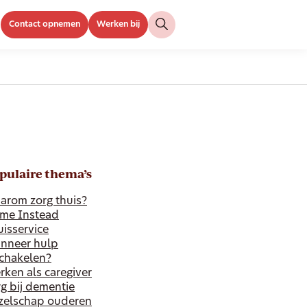
Contact opnemen
Werken bij
pulaire thema’s
arom zorg thuis?
me Instead
isservice
nneer hulp
schakelen?
ken als caregiver
g bij dementie
zelschap ouderen