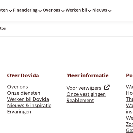
sten
Financiering
Over ons
Werken bij
Nieuws
tbij
Over Dovida
Meer informatie
Po
Over ons
Wa
Voor verwijzers
Onze diensten
Ho
Onze vestigingen
Werken bij Dovida
Thu
Reablement
Nieuws & inspiratie
Wa
Ervaringen
in
Wer
Zor
Ge