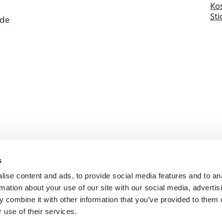
Ko
Sti
ede
s
ise content and ads, to provide social media features and to an
rmation about your use of our site with our social media, advertis
lle rechten voorbehouden.
Privacyverklarin
 combine it with other information that you’ve provided to them o
 use of their services.